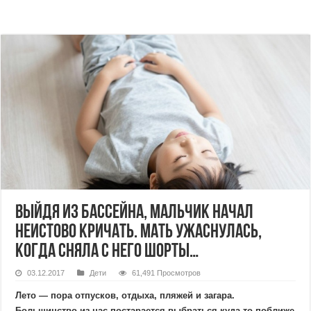
Выйдя из бассейна, мальчик начал
неистово кричать. Мать ужаснулась,
когда сняла с него шорты…
03.12.2017
Дети
61,491 Просмотров
Лето — пора отпусков, отдыха, пляжей и загара.
Большинство из нас постарается выбраться куда-то поближе