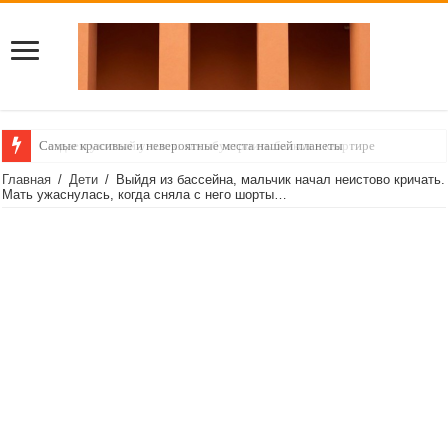
Самые красивые и невероятные места нашей планеты
Создаем уютный уголок: как обустроить балкон в квартире
Главная
/
Дети
/
Выйдя из бассейна, мальчик начал неистово кричать.
Мать ужаснулась, когда сняла с него шорты…