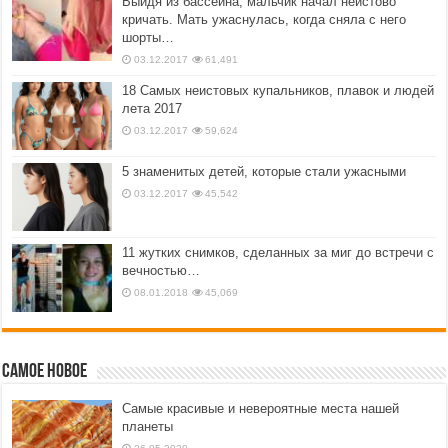
Выйдя из бассейна, мальчик начал неистово
кричать. Мать ужаснулась, когда сняла с него
шорты…
03.12.2017
61,491
18 Самых неистовых купальников, плавок и людей
лета 2017
03.12.2017
59,624
5 знаменитых детей, которые стали ужасными
03.12.2017
45,542
11 жутких снимков, сделанных за миг до встречи с
вечностью…
08.01.2018
45,069
Самое новое
Самые красивые и невероятные места нашей
планеты