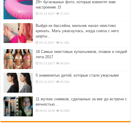
29+ бугагашных фото, которые взвинтят вам
настроение :D
05.12.2017
77,011
Выйдя из бассейна, мальчик начал неистово
кричать. Мать ужаснулась, когда сняла с него
шорты…
03.12.2017
61,491
18 Самых неистовых купальников, плавок и людей
лета 2017
03.12.2017
59,624
5 знаменитых детей, которые стали ужасными
03.12.2017
45,542
11 жутких снимков, сделанных за миг до встречи с
вечностью…
08.01.2018
45,069