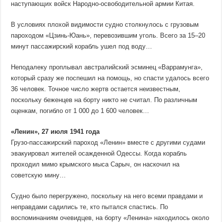
наступающих войск Народно-освободительной армии Китая.
В условиях плохой видимости судно столкнулось с грузовым
пароходом «Цзинь-Юань», перевозившим уголь. Всего за 15–20
минут пассажирский корабль ушел под воду…
Неподалеку проплывал австралийский эсминец «Варрамунга»,
который сразу же поспешил на помощь, но спасти удалось всего
36 человек. Точное число жертв остается неизвестным,
поскольку беженцев на борту никто не считал. По различным
оценкам, погибло от 1 000 до 1 600 человек…
«Ленин», 27 июля 1941 года
Грузо-пассажирский пароход «Ленин» вместе с другими судами
эвакуировал жителей осажденной Одессы. Когда корабль
проходил мимо крымского мыса Сарыч, он наскочил на
советскую мину…
Судно было перегружено, поскольку на него всеми правдами и
неправдами садились те, кто пытался спастись. По
воспоминаниям очевидцев, на борту «Ленина» находилось около