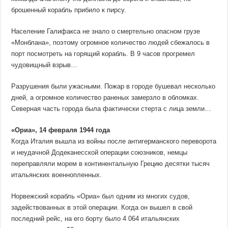
брошенный корабль прибило к пирсу.
Население Галифакса не знало о смертельно опасном грузе
«Монблана», поэтому огромное количество людей сбежалось в
порт посмотреть на горящий корабль. В 9 часов прогремел
чудовищный взрыв…
Разрушения были ужасными. Пожар в городе бушевал несколько
дней, а огромное количество раненых замерзло в обломках.
Северная часть города была фактически стерта с лица земли…
«Ориа», 14 февраля 1944 года
Когда Италия вышла из войны после антигерманского переворота
и неудачной Додеканесской операции союзников, немцы
переправляли морем в континентальную Грецию десятки тысяч
итальянских военнопленных.
Норвежский корабль «Ориа» был одним из многих судов,
задействованных в этой операции. Когда он вышел в свой
последний рейс, на его борту было 4 064 итальянских