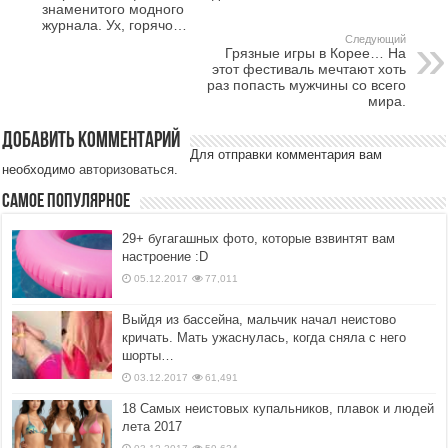
знаменитого модного
журнала. Ух, горячо…
Следующий
Грязные игры в Корее… На
этот фестиваль мечтают хоть
раз попасть мужчины со всего
мира.
Добавить комментарий
Для отправки комментария вам
необходимо
авторизоваться
.
Самое популярное
29+ бугагашных фото, которые взвинтят вам
настроение :D
05.12.2017
77,011
Выйдя из бассейна, мальчик начал неистово
кричать. Мать ужаснулась, когда сняла с него
шорты…
03.12.2017
61,491
18 Самых неистовых купальников, плавок и людей
лета 2017