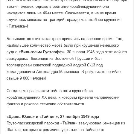
тысяч человек, однако в рейтинге кораблекрушений она
находится лишь на 46-м месте. Оказывается, в наше время
случилось множество трагедий гораздо масштабнее крушения
«Титаника»!
Большинство этих катастроф пришлись на военное время. Так,
наибольшее количество жертв было при крушении немецкого
судна
«Вильгельм Густлофф»
. 30 января 1945 года этот лайнер
эвакуировал беженцев из Восточной Пруссии и был
торпедирован советской подводной лодкой С-13 под
командованием Александра Маринеско. В результате погибло
свыше 9 000 человек!
Сегодня мы расскажем тебе о пяти крупнейших
кораблекрушениях XX века, к которым привели человеческий
фактор и роковое стечение обстоятельств.
«Цзинь-Юань» и «Тайпин», 27 ноября 1949 года
Грузо-пассажирский пароход «Тайпин» эвакуировал беженцев из
Шанхая, которые стремились укрыться на Тайване от