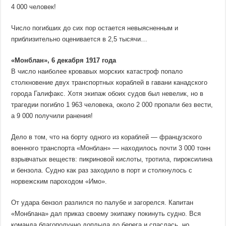
4 000 человек!
Число погибших до сих пор остается невыясненным и
приблизительно оценивается в 2,5 тысячи…
«Монблан», 6 декабря 1917 года
В число наиболее кровавых морских катастроф попало
столкновение двух транспортных кораблей в гавани канадского
города Галифакс. Хотя экипаж обоих судов был невелик, но в
трагедии погибло 1 963 человека, около 2 000 пропали без вести,
а 9 000 получили ранения!
Дело в том, что на борту одного из кораблей — французского
военного транспорта «Монблан» — находилось почти 3 000 тонн
взрывчатых веществ: пикриновой кислоты, тротила, пироксилина
и бензола. Судно как раз заходило в порт и столкнулось с
норвежским пароходом «Имо».
От удара бензол разлился по палубе и загорелся. Капитан
«Монблана» дал приказ своему экипажу покинуть судно. Вся
команда благополучно доплыла до берега и спаслась, но