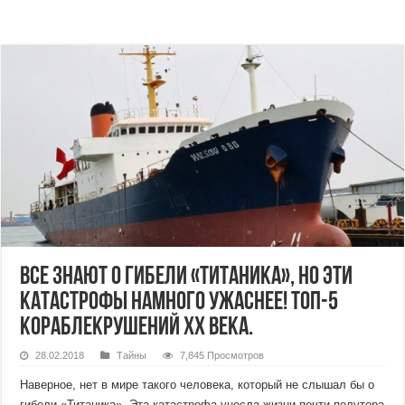
Все знают о гибели «Титаника», но эти
катастрофы намного ужаснее! Топ-5
кораблекрушений ХХ века.
28.02.2018
Тайны
7,845 Просмотров
Наверное, нет в мире такого человека, который не слышал бы о
гибели «Титаника». Эта катастрофа унесла жизни почти полутора