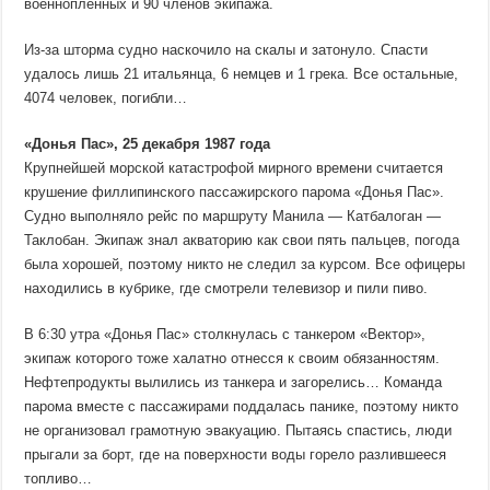
военнопленных и 90 членов экипажа.
Из-за шторма судно наскочило на скалы и затонуло. Спасти
удалось лишь 21 итальянца, 6 немцев и 1 грека. Все остальные,
4074 человек, погибли…
«Донья Пас», 25 декабря 1987 года
Крупнейшей морской катастрофой мирного времени считается
крушение филлипинского пассажирского парома «Донья Пас».
Судно выполняло рейс по маршруту Манила — Катбалоган —
Таклобан. Экипаж знал акваторию как свои пять пальцев, погода
была хорошей, поэтому никто не следил за курсом. Все офицеры
находились в кубрике, где смотрели телевизор и пили пиво.
В 6:30 утра «Донья Пас» столкнулась с танкером «Вектор»,
экипаж которого тоже халатно отнесся к своим обязанностям.
Нефтепродукты вылились из танкера и загорелись… Команда
парома вместе с пассажирами поддалась панике, поэтому никто
не организовал грамотную эвакуацию. Пытаясь спастись, люди
прыгали за борт, где на поверхности воды горело разлившееся
топливо…