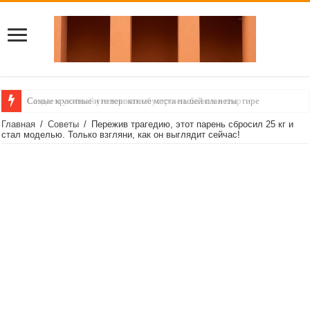
Самые красивые и невероятные места нашей планеты
Создаем уютный уголок: как обустроить балкон в квартире
Главная
/
Советы
/
Пережив трагедию, этот парень сбросил 25 кг и
стал моделью. Только взгляни, как он выглядит сейчас!