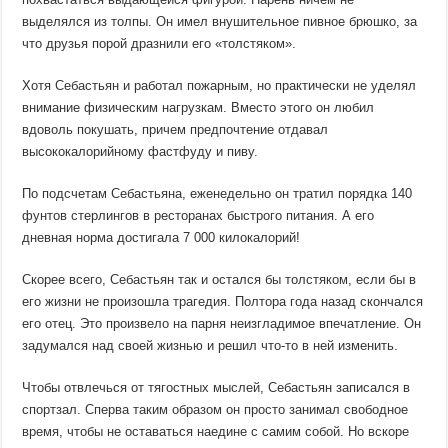
выделялся из толпы. Он имел внушительное пивное брюшко, за
что друзья порой дразнили его «толстяком».
Хотя Себастьян и работал пожарным, но практически не уделял
внимание физическим нагрузкам. Вместо этого он любил
вдоволь покушать, причем предпочтение отдавал
высококалорийному фастфуду и пиву.
По подсчетам Себастьяна, еженедельно он тратил порядка 140
фунтов стерлингов в ресторанах быстрого питания. А его
дневная норма достигала 7 000 килокалорий!
Скорее всего, Себастьян так и остался бы толстяком, если бы в
его жизни не произошла трагедия. Полтора года назад скончался
его отец. Это произвело на парня неизгладимое впечатление. Он
задумался над своей жизнью и решил что-то в ней изменить.
Чтобы отвлечься от тягостных мыслей, Себастьян записался в
спортзал. Сперва таким образом он просто занимал свободное
время, чтобы не оставаться наедине с самим собой. Но вскоре