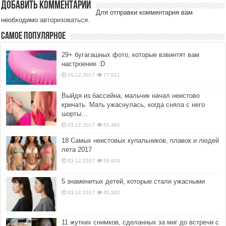
Добавить комментарий
Для отправки комментария вам
необходимо
авторизоваться
.
Самое популярное
29+ бугагашных фото, которые взвинтят вам
настроение :D
05.12.2017
77,011
Выйдя из бассейна, мальчик начал неистово
кричать. Мать ужаснулась, когда сняла с него
шорты…
03.12.2017
61,491
18 Самых неистовых купальников, плавок и людей
лета 2017
03.12.2017
59,624
5 знаменитых детей, которые стали ужасными
03.12.2017
45,542
11 жутких снимков, сделанных за миг до встречи с