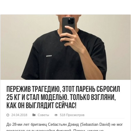
Пережив трагедию, этот парень сбросил
25 кг и стал моделью. Только взгляни,
как он выглядит сейчас!
24.04.2018
Советы
518 Просмотров
До 28-ми лет британец Себастьян Дэвид (Sebastian David) не мог
похвастаться выдающейся фигурой. Парень ничем не