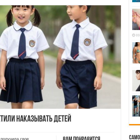
03
етили наказывать детей
Само
Вам понравится
 получила свое