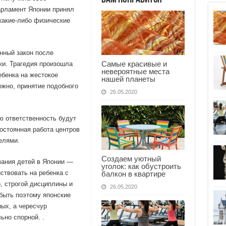
арламент Японии принял
какие-либо физические
нный закон после
Самые красивые и
ки. Трагедия произошла
невероятные места
ебенка на жестокое
нашей планеты
жно, принятие подобного
26.05.2020
ую ответственность будут
остоянная работа центров
елями.
Создаем уютный
зания детей в Японии —
уголок: как обустроить
ствовать на ребенка с
балкон в квартире
, строгой дисциплины и
26.05.2020
быть поэтому японские
ых, а чересчур
ьно спорной. .