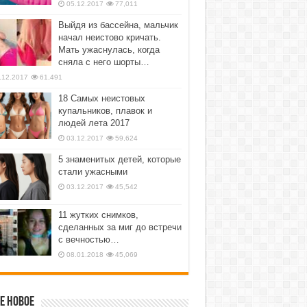
05.12.2017
77,011
Выйдя из бассейна, мальчик
начал неистово кричать.
Мать ужаснулась, когда
сняла с него шорты…
.12.2017
61,491
18 Самых неистовых
купальников, плавок и
людей лета 2017
03.12.2017
59,624
5 знаменитых детей, которые
стали ужасными
03.12.2017
45,542
11 жутких снимков,
сделанных за миг до встречи
с вечностью…
08.01.2018
45,069
е новое