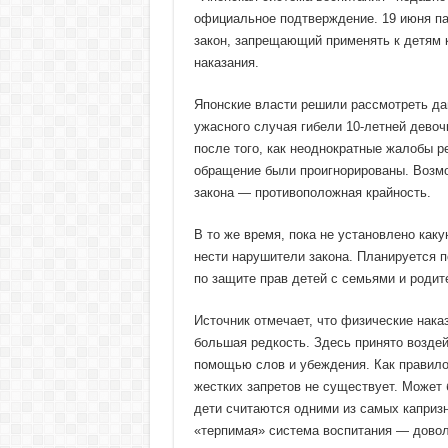
официальное подтверждение. 19 июня п
закон, запрещающий применять к детям 
наказания.
Японские власти решили рассмотреть да
ужасного случая гибели 10-летней девоч
после того, как неоднократные жалобы р
обращение были проигнорированы. Возмо
закона — противоположная крайность.
В то же время, пока не установлено как
нести нарушители закона. Планируется п
по защите прав детей с семьями и родит
Источник отмечает, что физические нака
большая редкость. Здесь принято воздей
помощью слов и убеждения. Как правило
жестких запретов не существует. Может 
дети считаются одними из самых капризн
«терпимая» система воспитания — довол