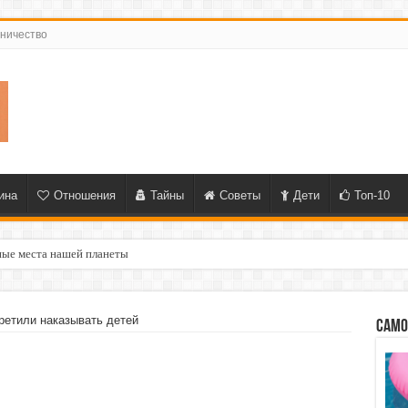
ничество
ина
Отношения
Тайны
Советы
Дети
Топ-10
ные места нашей планеты
ретили наказывать детей
Само