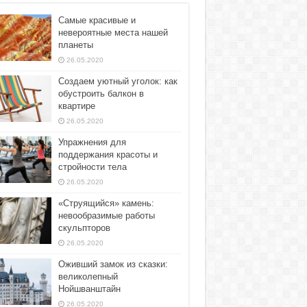
Самые красивые и
невероятные места нашей
планеты
26.05.2020
Создаем уютный уголок: как
обустроить балкон в
квартире
26.05.2020
Упражнения для
поддержания красоты и
стройности тела
26.05.2020
«Струящийся» камень:
невообразимые работы
скульпторов
26.05.2020
Оживший замок из сказки:
великолепный
Нойшванштайн
26.05.2020