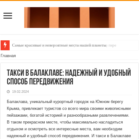
Самые красивые и невероятные места нашей планеты
Создаем уютный уголок: как обустроить балкон в квартире
Главная
Такси в Балаклаве: Надежный и Удобный
Способ Передвижения
19.02.2024
Балаклава, уникальный курортный городок на Южном берегу
Крыма, привлекает туристов со всего мира своими живописными
пейзажами, богатой историей и разнообразными развлечениями.
В таком прекрасном месте, чтобы максимально насладиться
отдыхом и осмотреть все интересные места, вам необходим
надежный и удобный способ передвижения. И такси в Балаклаве