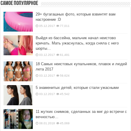
Самое популярное
29+ бугагашных фото, которые взвинтят вам
настроение :D
05.12.2017
77,011
Выйдя из бассейна, мальчик начал неистово
кричать. Мать ужаснулась, когда сняла с него
шорты…
03.12.2017
61,491
18 Самых неистовых купальников, плавок и людей
лета 2017
03.12.2017
59,624
5 знаменитых детей, которые стали ужасными
03.12.2017
45,542
11 жутких снимков, сделанных за миг до встречи с
вечностью…
08.01.2018
45,069