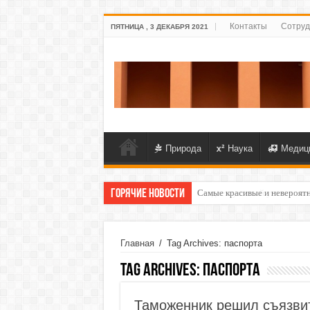
Контакты
Сотруд
ПЯТНИЦА , 3 ДЕКАБРЯ 2021
Природа
Наука
Медиц
Горячие новости
Самые красивые и невероят
Создаем уютный уголок: как
Главная
/
Tag Archives: паспорта
Tag Archives:
паспорта
Таможенник решил съязви