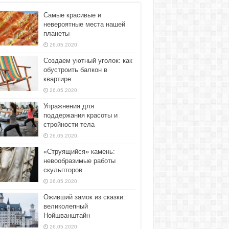
Самые красивые и
невероятные места нашей
планеты
26.05.2020
Создаем уютный уголок: как
обустроить балкон в
квартире
26.05.2020
Упражнения для
поддержания красоты и
стройности тела
26.05.2020
«Струящийся» камень:
невообразимые работы
скульпторов
26.05.2020
Оживший замок из сказки:
великолепный
Нойшванштайн
26.05.2020