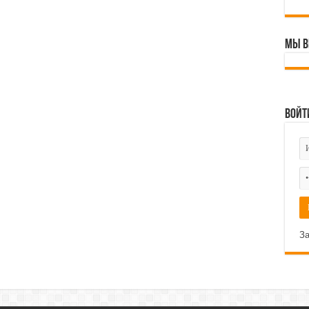
Мы В
Войт
За