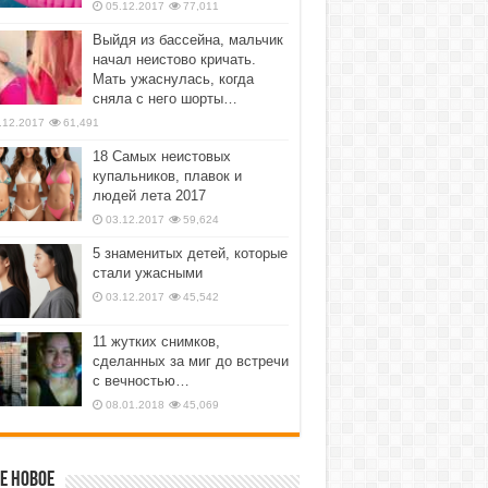
05.12.2017
77,011
Выйдя из бассейна, мальчик
начал неистово кричать.
Мать ужаснулась, когда
сняла с него шорты…
.12.2017
61,491
18 Самых неистовых
купальников, плавок и
людей лета 2017
03.12.2017
59,624
5 знаменитых детей, которые
стали ужасными
03.12.2017
45,542
11 жутких снимков,
сделанных за миг до встречи
с вечностью…
08.01.2018
45,069
е новое