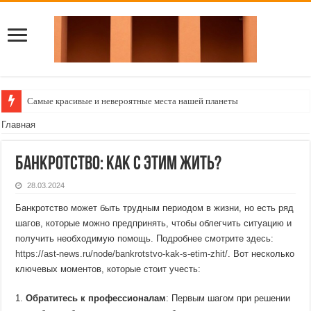
Самые красивые и невероятные места нашей планеты
Создаем уютный уголок: как обустроить балкон в квартире
Главная
Банкротство: как с этим жить?
28.03.2024
Банкротство может быть трудным периодом в жизни, но есть ряд
шагов, которые можно предпринять, чтобы облегчить ситуацию и
получить необходимую помощь. Подробнее смотрите здесь:
https://ast-news.ru/node/bankrotstvo-kak-s-etim-zhit/
. Вот несколько
ключевых моментов, которые стоит учесть:
Обратитесь к профессионалам
: Первым шагом при решении