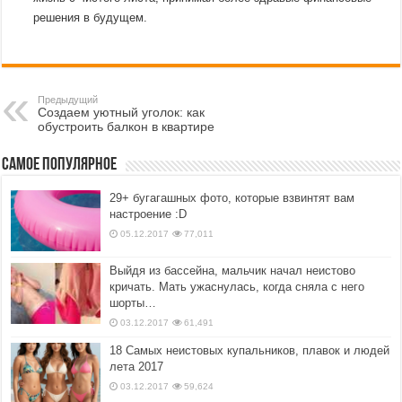
решения в будущем.
Предыдущий
Создаем уютный уголок: как
обустроить балкон в квартире
Самое популярное
29+ бугагашных фото, которые взвинтят вам
настроение :D
05.12.2017
77,011
Выйдя из бассейна, мальчик начал неистово
кричать. Мать ужаснулась, когда сняла с него
шорты…
03.12.2017
61,491
18 Самых неистовых купальников, плавок и людей
лета 2017
03.12.2017
59,624